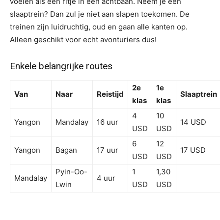
voelen als een ritje in een achtbaan. Neem je een
slaaptrein? Dan zul je niet aan slapen toekomen. De
treinen zijn luidruchtig, oud en gaan alle kanten op.
Alleen geschikt voor echt avonturiers dus!
Enkele belangrijke routes
2e
1e
Van
Naar
Reistijd
Slaaptrein
klas
klas
4
10
Yangon
Mandalay
16 uur
14 USD
USD
USD
6
12
Yangon
Bagan
17 uur
17 USD
USD
USD
Pyin-Oo-
1
1,30
Mandalay
4 uur
Lwin
USD
USD