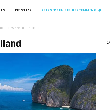
ALS
REISTIPS
REISGIDSEN PER BESTEMMING
tie
Beste reistijd Thailand
ailand
O