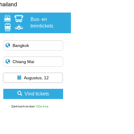
hailand
Bus- en
treintickets
Augustus, 12
Vind tickets
Zoekmachine door
12Go Asia