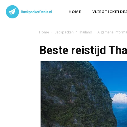
HOME
VLIEGTICKETDE
Home
Backpacken in Thailand
Algemene informa
Beste reistijd Th