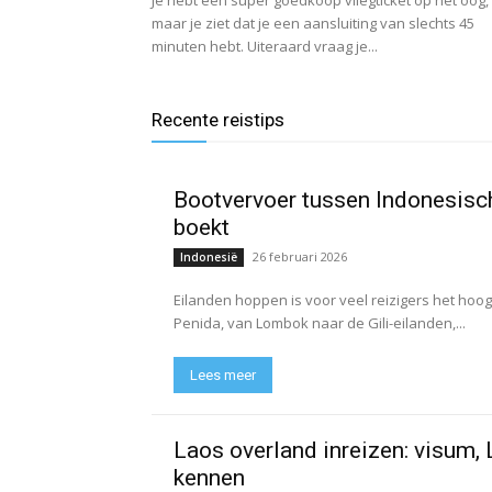
Je hebt een super goedkoop vliegticket op het oog,
maar je ziet dat je een aansluiting van slechts 45
minuten hebt. Uiteraard vraag je...
Recente reistips
Bootvervoer tussen Indonesisch
boekt
26 februari 2026
Indonesië
Eilanden hoppen is voor veel reizigers het hoo
Penida, van Lombok naar de Gili-eilanden,...
Lees meer
Laos overland inreizen: visum, 
kennen