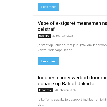
Lees meer
Vape of e-sigaret meenemen naa
celstraf
20 februari 2026
Reistips
Je staat op Schiphol met je rugzak om, klaar voor
vertrouwde vape, klaar...
Lees meer
Indonesië inreisverbod door med
douane op Bali of Jakarta
20 februari 2026
Indonesië
Je koffer is gepakt, je paspoort ligt klaar en je 
de...