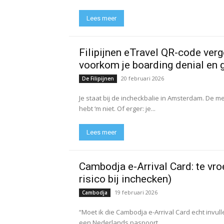
Lees meer
Filipijnen eTravel QR-code verg
voorkom je boarding denial en 
20 februari 2026
De Filipijnen
Je staat bij de incheckbalie in Amsterdam. De me
hebt ‘m niet. Of erger: je...
Lees meer
Cambodja e-Arrival Card: te vroe
risico bij inchecken)
19 februari 2026
Cambodja
“Moet ik die Cambodja e-Arrival Card echt invulle
een Nederlands paspoort...