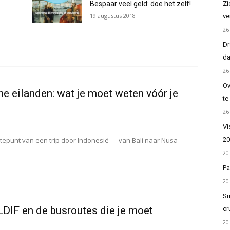
Zi
Bespaar veel geld: doe het zelf!
19 augustus 2018
ve
26
Dr
da
26
Ov
e eilanden: wat je moet weten vóór je
te
26
Vi
20
gtepunt van een trip door Indonesië — van Bali naar Nusa
20
Pa
20
Sr
LDIF en de busroutes die je moet
cr
20