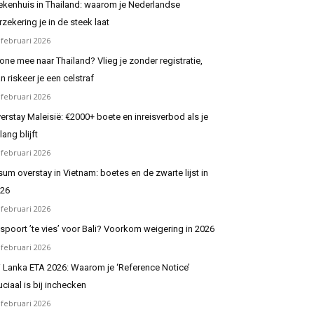
ekenhuis in Thailand: waarom je Nederlandse
rzekering je in de steek laat
 februari 2026
one mee naar Thailand? Vlieg je zonder registratie,
n riskeer je een celstraf
 februari 2026
erstay Maleisië: €2000+ boete en inreisverbod als je
 lang blijft
 februari 2026
sum overstay in Vietnam: boetes en de zwarte lijst in
26
 februari 2026
spoort ’te vies’ voor Bali? Voorkom weigering in 2026
 februari 2026
i Lanka ETA 2026: Waarom je ‘Reference Notice’
uciaal is bij inchecken
 februari 2026