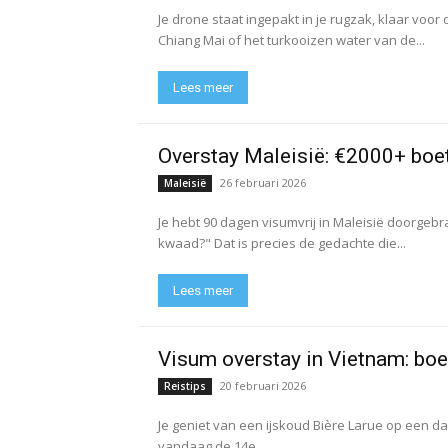
Je drone staat ingepakt in je rugzak, klaar voor 
Chiang Mai of het turkooizen water van de...
Lees meer
Overstay Maleisië: €2000+ boete 
26 februari 2026
Maleisië
Je hebt 90 dagen visumvrij in Maleisië doorgeb
kwaad?" Dat is precies de gedachte die...
Lees meer
Visum overstay in Vietnam: boet
20 februari 2026
Reistips
Je geniet van een ijskoud Bière Larue op een dakte
vandaag de 14e...