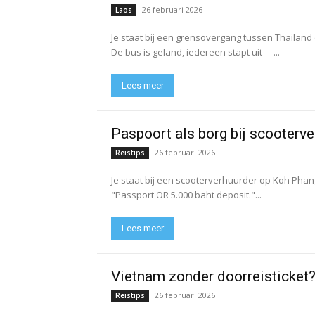
26 februari 2026
Laos
Je staat bij een grensovergang tussen Thailan
De bus is geland, iedereen stapt uit —...
Lees meer
Paspoort als borg bij scooterve
26 februari 2026
Reistips
Je staat bij een scooterverhuurder op Koh Phang
"Passport OR 5.000 baht deposit."...
Lees meer
Vietnam zonder doorreisticket
26 februari 2026
Reistips