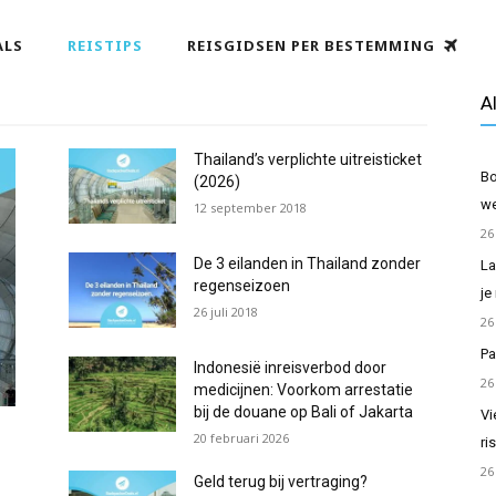
ALS
REISTIPS
REISGIDSEN PER BESTEMMING
Al
Thailand’s verplichte uitreisticket
Bo
(2026)
we
12 september 2018
26
De 3 eilanden in Thailand zonder
La
regenseizoen
je
26 juli 2018
26
Pa
Indonesië inreisverbod door
26
medicijnen: Voorkom arrestatie
bij de douane op Bali of Jakarta
Vi
20 februari 2026
ri
26
Geld terug bij vertraging?