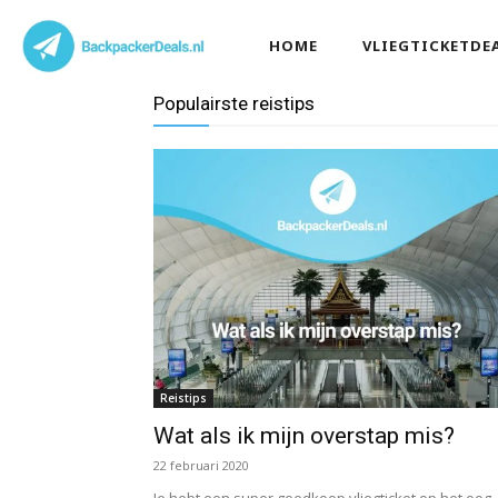
HOME
VLIEGTICKETDE
Populairste reistips
Reistips
Wat als ik mijn overstap mis?
22 februari 2020