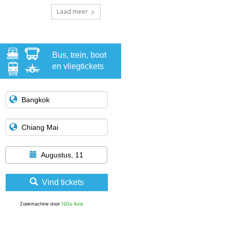
Laad meer
Bus, trein, boot
en vliegtickets
Augustus, 11
Vind tickets
Zoekmachine door
12Go Asia