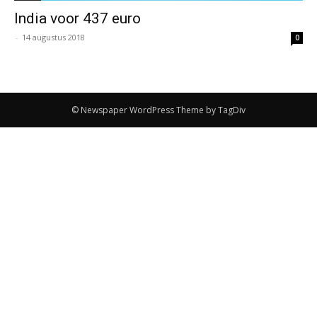
India voor 437 euro
-
14 augustus 2018
0
© Newspaper WordPress Theme by TagDiv