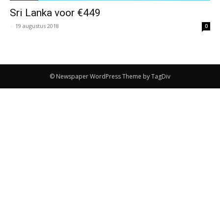
Sri Lanka voor €449
-
19 augustus 2018
0
© Newspaper WordPress Theme by TagDiv