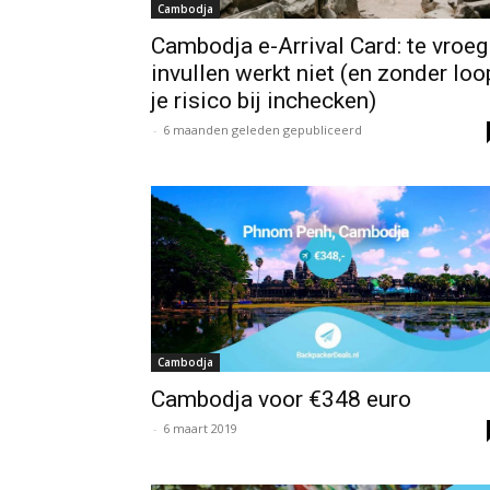
Cambodja
Cambodja e-Arrival Card: te vroeg
invullen werkt niet (en zonder loo
je risico bij inchecken)
-
6 maanden geleden gepubliceerd
Cambodja
Cambodja voor €348 euro
-
6 maart 2019