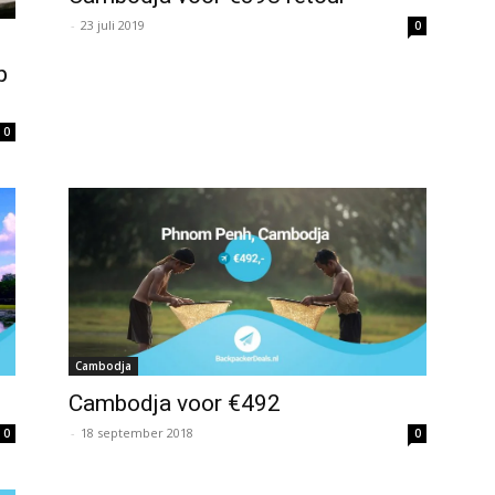
-
23 juli 2019
0
p
0
Cambodja
Cambodja voor €492
-
18 september 2018
0
0