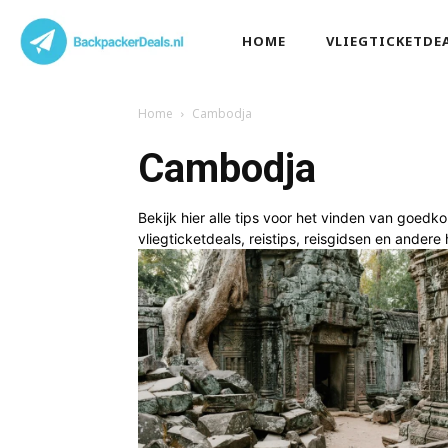
HOME
VLIEGTICKETDE
Home
Cambodja
Cambodja
Bekijk hier alle tips voor het vinden van goed
vliegticketdeals, reistips, reisgidsen en ande