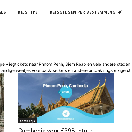
ALS
REISTIPS
REISGIDSEN PER BESTEMMING
kope vliegtickets naar Phnom Penh, Siem Reap en vele andere steden
re handige weetjes voor backpackers en andere ontdekkingsreizigers!
Cambodja
Cambodja voor €398 retour