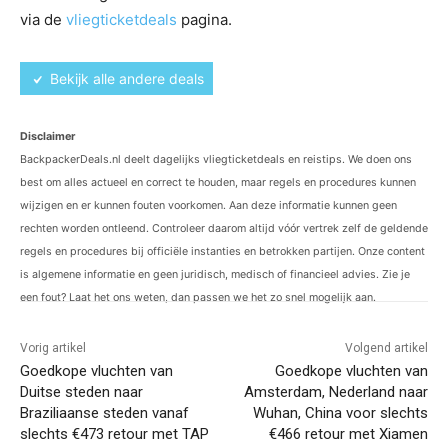
via de
vliegticketdeals
pagina.
Bekijk alle andere deals
Disclaimer
BackpackerDeals.nl deelt dagelijks vliegticketdeals en reistips. We doen ons
best om alles actueel en correct te houden, maar regels en procedures kunnen
wijzigen en er kunnen fouten voorkomen. Aan deze informatie kunnen geen
rechten worden ontleend. Controleer daarom altijd vóór vertrek zelf de geldende
regels en procedures bij officiële instanties en betrokken partijen. Onze content
is algemene informatie en geen juridisch, medisch of financieel advies. Zie je
een fout? Laat het ons weten, dan passen we het zo snel mogelijk aan.
Vorig artikel
Volgend artikel
Goedkope vluchten van
Goedkope vluchten van
Duitse steden naar
Amsterdam, Nederland naar
Braziliaanse steden vanaf
Wuhan, China voor slechts
slechts €473 retour met TAP
€466 retour met Xiamen