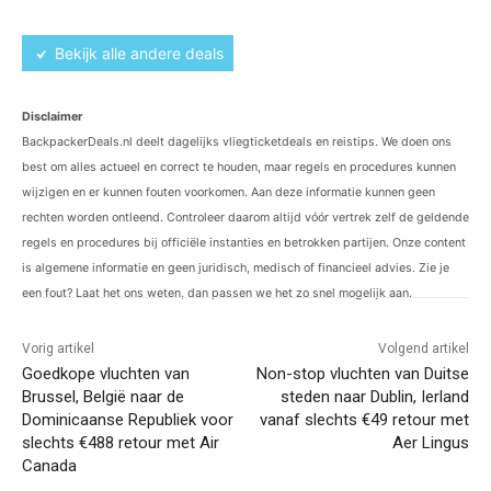
Bekijk alle andere deals
Disclaimer
BackpackerDeals.nl deelt dagelijks vliegticketdeals en reistips. We doen ons
best om alles actueel en correct te houden, maar regels en procedures kunnen
wijzigen en er kunnen fouten voorkomen. Aan deze informatie kunnen geen
rechten worden ontleend. Controleer daarom altijd vóór vertrek zelf de geldende
regels en procedures bij officiële instanties en betrokken partijen. Onze content
is algemene informatie en geen juridisch, medisch of financieel advies. Zie je
een fout? Laat het ons weten, dan passen we het zo snel mogelijk aan.
Vorig artikel
Volgend artikel
Goedkope vluchten van
Non-stop vluchten van Duitse
Brussel, België naar de
steden naar Dublin, Ierland
Dominicaanse Republiek voor
vanaf slechts €49 retour met
slechts €488 retour met Air
Aer Lingus
Canada