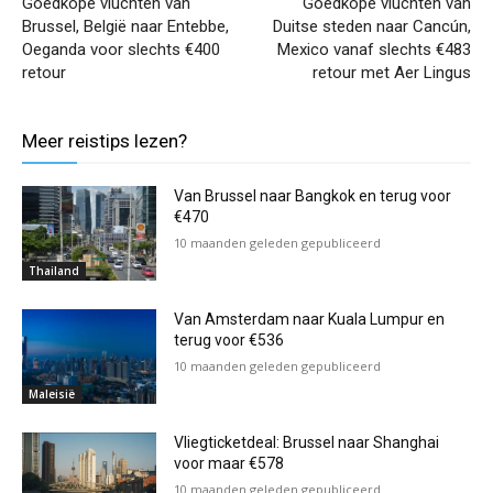
Goedkope vluchten van
Goedkope vluchten van
Brussel, België naar Entebbe,
Duitse steden naar Cancún,
Oeganda voor slechts €400
Mexico vanaf slechts €483
retour
retour met Aer Lingus
Meer reistips lezen?
Van Brussel naar Bangkok en terug voor
€470
10 maanden geleden gepubliceerd
Thailand
Van Amsterdam naar Kuala Lumpur en
terug voor €536
10 maanden geleden gepubliceerd
Maleisië
Vliegticketdeal: Brussel naar Shanghai
voor maar €578
10 maanden geleden gepubliceerd