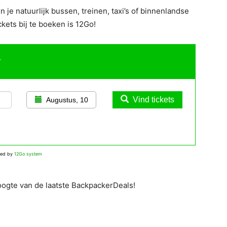
je natuurlijk bussen, treinen, taxi’s of binnenlandse
kets bij te boeken is 12Go!
r
Vind tickets
Augustus, 10
red by
12Go system
oogte van de laatste BackpackerDeals!