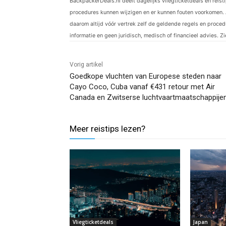
BackpackerDeals.nl deelt dagelijks vliegticketdeals en reist
procedures kunnen wijzigen en er kunnen fouten voorkomen. 
daarom altijd vóór vertrek zelf de geldende regels en procedu
informatie en geen juridisch, medisch of financieel advies. Z
Vorig artikel
Goedkope vluchten van Europese steden naar
Cayo Coco, Cuba vanaf €431 retour met Air
Canada en Zwitserse luchtvaartmaatschappije
Meer reistips lezen?
Vliegticketdeals
Japan