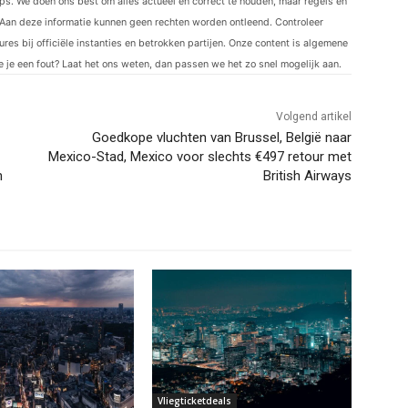
ips. We doen ons best om alles actueel en correct te houden, maar regels en
Aan deze informatie kunnen geen rechten worden ontleend. Controleer
res bij officiële instanties en betrokken partijen. Onze content is algemene
ie je een fout? Laat het ons weten, dan passen we het zo snel mogelijk aan.
Volgend artikel
Goedkope vluchten van Brussel, België naar
Mexico-Stad, Mexico voor slechts €497 retour met
n
British Airways
Vliegticketdeals