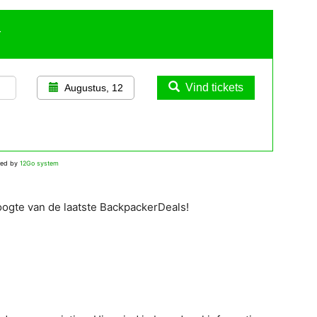
r
Vind tickets
Augustus, 12
red by
12Go system
oogte van de laatste BackpackerDeals!