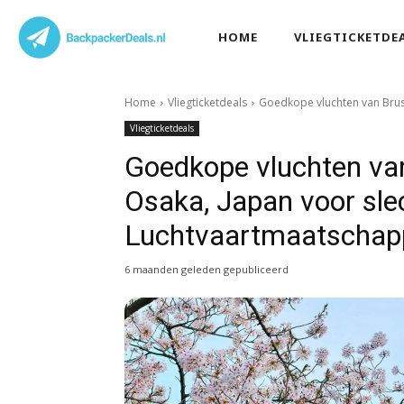
HOME
VLIEGTICKETDE
Home
Vliegticketdeals
Goedkope vluchten van Brusse
Vliegticketdeals
Goedkope vluchten van
Osaka, Japan voor sle
Luchtvaartmaatschapp
6 maanden geleden gepubliceerd