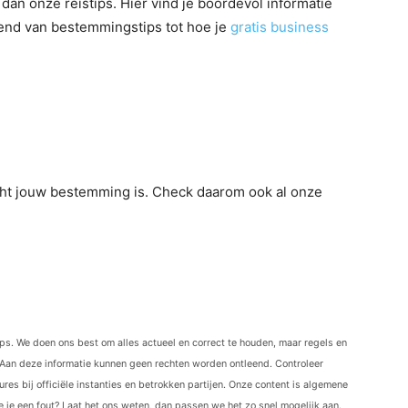
dan onze reistips. Hier vind je boordevol informatie
ërend van bestemmingstips tot hoe je
gratis business
t echt jouw bestemming is. Check daarom ook al onze
ips. We doen ons best om alles actueel en correct te houden, maar regels en
Aan deze informatie kunnen geen rechten worden ontleend. Controleer
res bij officiële instanties en betrokken partijen. Onze content is algemene
ie je een fout? Laat het ons weten, dan passen we het zo snel mogelijk aan.