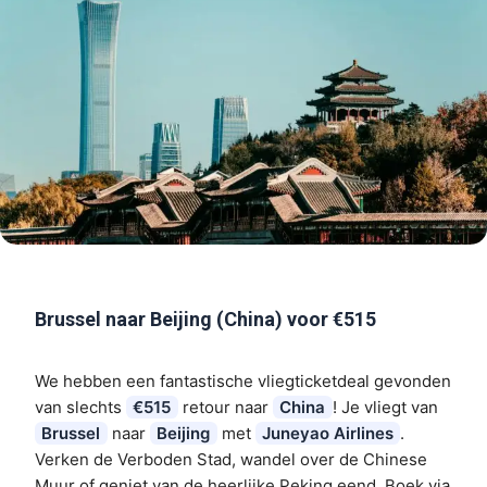
Brussel naar Beijing (China) voor €515
We hebben een fantastische vliegticketdeal gevonden
van slechts
€515
retour naar
China
! Je vliegt van
Brussel
naar
Beijing
met
Juneyao Airlines
.
Verken de Verboden Stad, wandel over de Chinese
Muur of geniet van de heerlijke Peking eend. Boek via