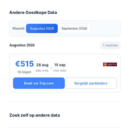
Andere Goedkope Data
Maand:
Augustus 2026
September 2026
Augustus 2026
1 vluchten
€515
28 aug
15 sep
→
BRU-PEK
PEK-BRU
18 dagen
Boek via Trip.com
Vergelijk aanbieders
Zoek zelf op andere data