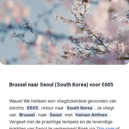
Brussel naar Seoul (South Korea) voor €605
Wauw! We hebben een vliegticketdeal gevonden van
slechts
€605
retour naar
South Korea
. Je vliegt
van
Brussel
naar
Seoul
met
Hainan Airlines
.
Vergeet niet de prachtige tempels en de levendige
markten van Seoul te verkennen! Boek via
Trip.com
of