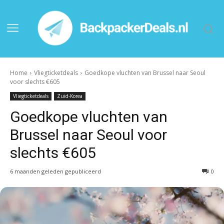
Home
Vliegticketdeals
Goedkope vluchten van Brussel naar Seoul
voor slechts €605
Vliegticketdeals
Zuid-Korea
Goedkope vluchten van
Brussel naar Seoul voor
slechts €605
6 maanden geleden gepubliceerd
0