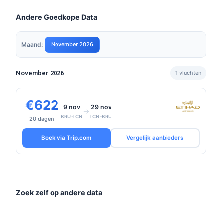
Andere Goedkope Data
Maand:
November 2026
November 2026
1 vluchten
€622
9 nov
29 nov
→
BRU-ICN
ICN-BRU
20 dagen
Boek via Trip.com
Vergelijk aanbieders
Zoek zelf op andere data