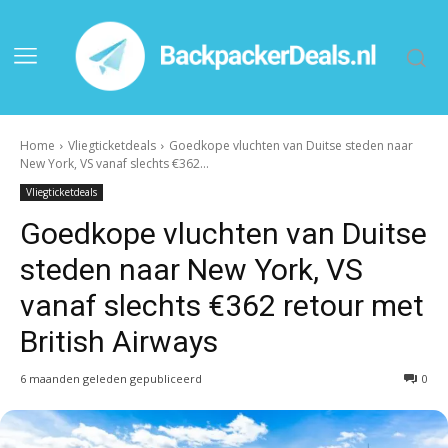
Home
Vliegticketdeals
Goedkope vluchten van Duitse steden naar
New York, VS vanaf slechts €362...
Vliegticketdeals
Goedkope vluchten van Duitse
steden naar New York, VS
vanaf slechts €362 retour met
British Airways
6 maanden geleden gepubliceerd
0