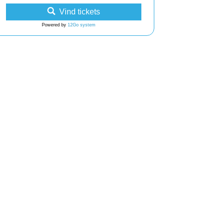
Vind tickets
Powered by
12Go system