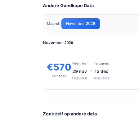
Andere Goedkope Data
Maand:
November 2026
November 2026
Heenreis
Terugreis
€570
→
29 nov
13 dec
14 dagen
AMS-HKG
HKG-AMS
Zoek zelf op andere data