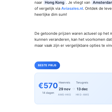
naar
Hong Kong
. Je vliegt van
Amsterda
of vergelijk via
Aviasales.nl
. Ontdek de lev
heerlijke dim sum!
De getoonde prijzen waren actueel op het m
kunnen veranderen, kan het voorkomen dat 
maar vaak zijn er vergelijkbare opties te vi
BESTE PRIJS
Heenreis
Terugreis
€570
→
29 nov
13 dec
14 dagen
AMS-HKG
HKG-AMS