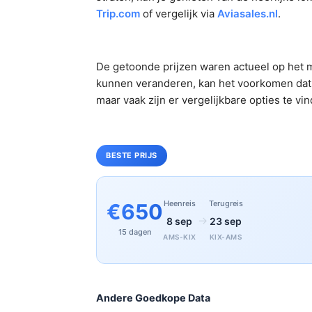
Trip.com
of vergelijk via
Aviasales.nl
.
De getoonde prijzen waren actueel op het m
kunnen veranderen, kan het voorkomen dat 
maar vaak zijn er vergelijkbare opties te vi
BESTE PRIJS
Heenreis
Terugreis
€650
→
8 sep
23 sep
15 dagen
AMS-KIX
KIX-AMS
Andere Goedkope Data