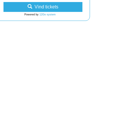
Vind tickets
Powered by
12Go system