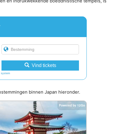
ten en indrukwekkende boeddhistische tempels, is
r
Vind tickets
 system
 bestemmingen binnen Japan hieronder.