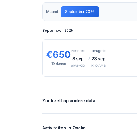
Maand:
September 2026
September 2026
Heenreis
Terugreis
€650
→
8 sep
23 sep
15 dagen
AMS-KIX
KIX-AMS
Zoek zelf op andere data
Activiteiten in Osaka