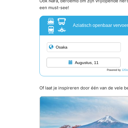
Ook Nara, beroemd om zijn vrijlopende her
een must-see!
Aziatisch openbaar vervoe
Augustus, 11
Powered by
12Go
Of laat je inspireren door één van de vele