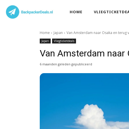
HOME
VLIEGTICKETDE
Home
Japan
Van Amsterdam naar Osaka en terug 
Japan
Vliegticketdeals
Van Amsterdam naar O
6 maanden geleden gepubliceerd