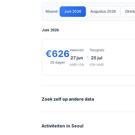
Maand:
Juni 2026
Augustus 2026
Okto
Juni 2026
Heenreis
Terugreis
€626
→
27 jun
25 jul
28 dagen
AMS-ICN
ICN-AMS
Zoek zelf op andere data
Activiteiten in Seoul