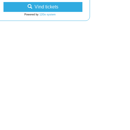
Vind tickets
Powered by
12Go system