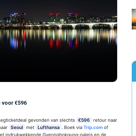
 voor €596
iegticketdeal gevonden van slechts
€596
retour naar
aar
Seoul
met
Lufthansa
. Boek via
Trip.com
of
 het indrukwekkende Gyeongbokgung-paleis en de