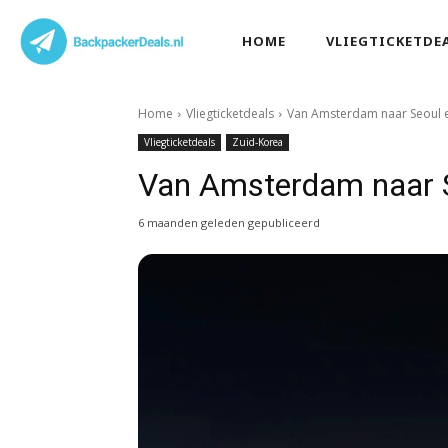
HOME
VLIEGTICKETDE
Home
Vliegticketdeals
Van Amsterdam naar Seoul e
Vliegticketdeals
Zuid-Korea
Van Amsterdam naar S
6 maanden geleden gepubliceerd