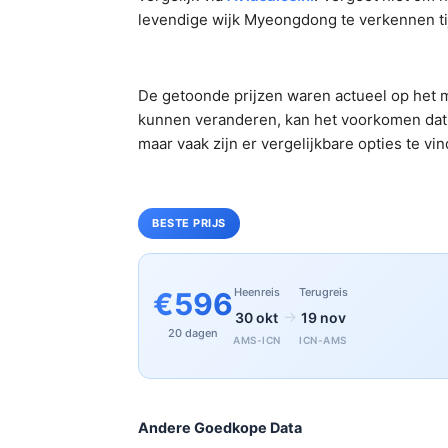
levendige wijk Myeongdong te verkennen ti
De getoonde prijzen waren actueel op het m
kunnen veranderen, kan het voorkomen dat 
maar vaak zijn er vergelijkbare opties te vi
BESTE PRIJS
Heenreis
Terugreis
€596
→
30 okt
19 nov
20 dagen
AMS-ICN
ICN-AMS
Andere Goedkope Data