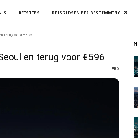
ALS
REISTIPS
REISGIDSEN PER BESTEMMING
n terug voor €596
N
eoul en terug voor €596
0