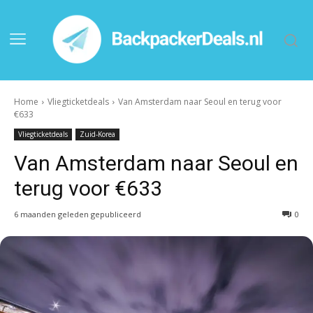
Home
Vliegticketdeals
Van Amsterdam naar Seoul en terug voor
€633
Vliegticketdeals
Zuid-Korea
Van Amsterdam naar Seoul en
terug voor €633
6 maanden geleden gepubliceerd
0