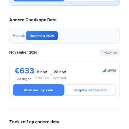
Andere Goedkope Data
Maand:
November 2026
November 2026
1 vluchten
€633
5 nov
28 nov
→
AMS-ICN
ICN-AMS
23 dagen
Boek via Trip.com
Vergelijk aanbieders
Zoek zelf op andere data