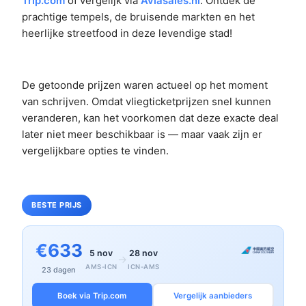
Trip.com
of vergelijk via
Aviasales.nl
. Ontdek de
prachtige tempels, de bruisende markten en het
heerlijke streetfood in deze levendige stad!
De getoonde prijzen waren actueel op het moment
van schrijven. Omdat vliegticketprijzen snel kunnen
veranderen, kan het voorkomen dat deze exacte deal
later niet meer beschikbaar is — maar vaak zijn er
vergelijkbare opties te vinden.
BESTE PRIJS
€633
5 nov
28 nov
→
AMS-ICN
ICN-AMS
23 dagen
Boek via Trip.com
Vergelijk aanbieders