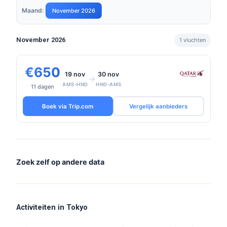
Maand:
November 2026
November 2026
1 vluchten
€650
19 nov
30 nov
→
AMS-HND
HND-AMS
11 dagen
Boek via Trip.com
Vergelijk aanbieders
Zoek zelf op andere data
Activiteiten in Tokyo