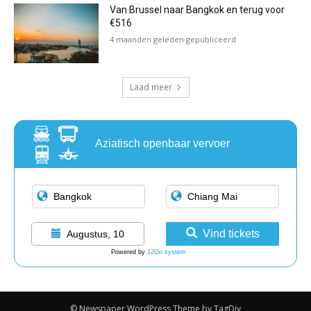
Van Brussel naar Bangkok en terug voor
€516
4 maanden geleden gepubliceerd
Laad meer
Aziatisch openbaar vervoer
Vind tickets
Augustus, 10
Powered by
12Go system
© Newspaper WordPress Theme by TagDiv