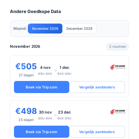
Andere Goedkope Data
Maand:
November 2026
December 2026
November 2026
2 vluchten
€505
4 nov
1 dec
→
BRU-BKK
BKK-BRU
27 dagen
Boek via Trip.com
Vergelijk aanbieders
€498
30 nov
23 dec
→
BRU-BKK
BKK-BRU
23 dagen
Boek via Trip.com
Vergelijk aanbieders