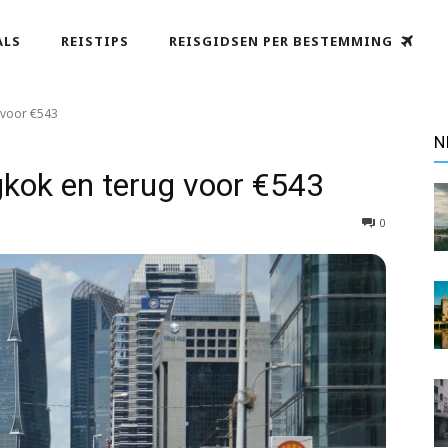
ALS
REISTIPS
REISGIDSEN PER BESTEMMING
 voor €543
N
kok en terug voor €543
0