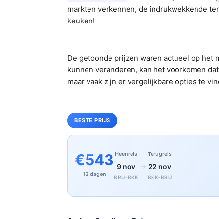
markten verkennen, de indrukwekkende tem
keuken!
De getoonde prijzen waren actueel op het m
kunnen veranderen, kan het voorkomen dat 
maar vaak zijn er vergelijkbare opties te vi
BESTE PRIJS
Heenreis
Terugreis
€543
→
9 nov
22 nov
13 dagen
BRU-BKK
BKK-BRU