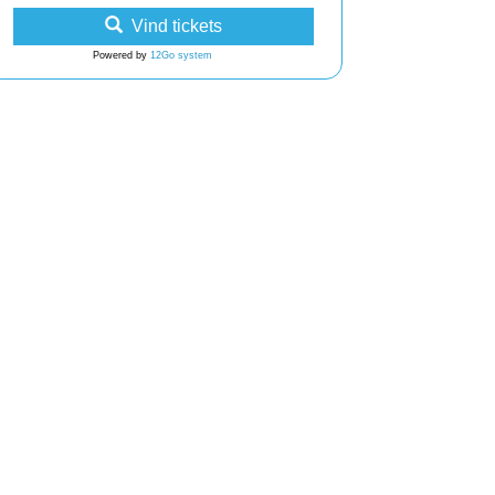
Vind tickets
Powered by
12Go system