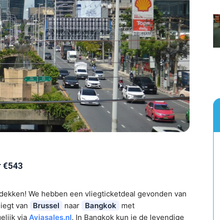
r €543
tdekken! We hebben een vliegticketdeal gevonden van
liegt van
Brussel
naar
Bangkok
met
elijk via
Aviasales.nl
. In Bangkok kun je de levendige