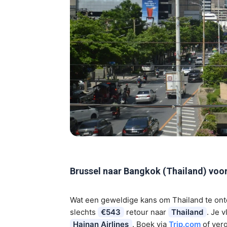
Brussel naar Bangkok (Thailand) voo
Wat een geweldige kans om Thailand te on
slechts
€543
retour naar
Thailand
. Je v
Hainan Airlines
. Boek via
Trip.com
of verg