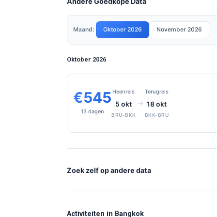
Andere Goedkope Data
Maand:
Oktober 2026
November 2026
Oktober 2026
Heenreis
Terugreis
€545
→
5 okt
18 okt
13 dagen
BRU-BKK
BKK-BRU
Zoek zelf op andere data
Activiteiten in Bangkok