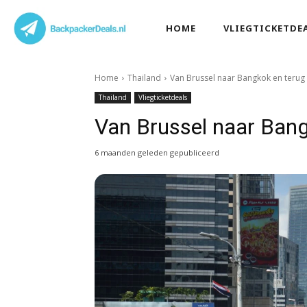
HOME
VLIEGTICKETDE
Home
Thailand
Van Brussel naar Bangkok en terug
Thailand
Vliegticketdeals
Van Brussel naar Bang
6 maanden geleden gepubliceerd