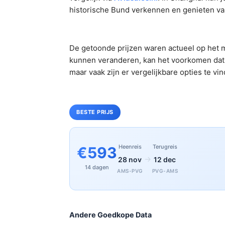
historische Bund verkennen en genieten va
De getoonde prijzen waren actueel op het m
kunnen veranderen, kan het voorkomen dat 
maar vaak zijn er vergelijkbare opties te vi
BESTE PRIJS
Heenreis
Terugreis
€593
→
28 nov
12 dec
14 dagen
AMS-PVG
PVG-AMS
Andere Goedkope Data