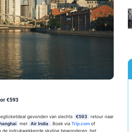
or €593
iegticketdeal gevonden van slechts
€593
retour naar
hanghai
met
Air India
. Boek via
Trip.com
of
je de indrukwekkende skyline bewonderen, het