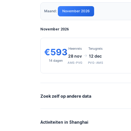
Maand:
November 2026
November 2026
Heenreis
Terugreis
€593
→
28 nov
12 dec
14 dagen
AMS-PVG
PVG-AMS
Zoek zelf op andere data
Activiteiten in Shanghai