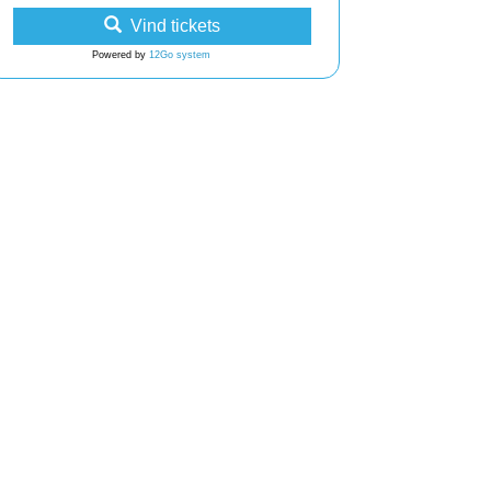
Vind tickets
Powered by
12Go system