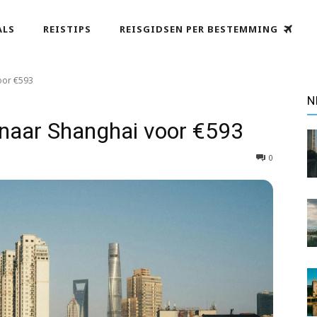
ALS
REISTIPS
REISGIDSEN PER BESTEMMING
oor €593
N
naar Shanghai voor €593
0