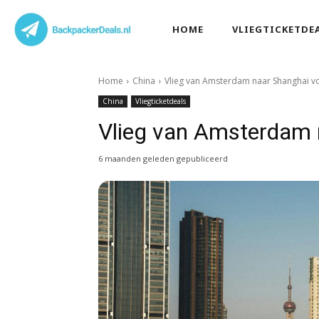
HOME
VLIEGTICKETDE
Home
China
Vlieg van Amsterdam naar Shanghai v
China
Vliegticketdeals
Vlieg van Amsterdam 
6 maanden geleden gepubliceerd