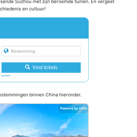
isende Suzhou met zijn beroemde tuinen. En vergeet
schiedenis en cultuur!
r
Vind tickets
 system
 bestemmingen binnen China hieronder.