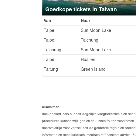
Disclaimer
BackpackerDeals.nl deelt dagelijks vliegticketdeals en reist
procedures kunnen wijzigen en er kunnen fouten voorkomen. 
daarom altijd vóór vertrek zelf de geldende regels en procedu
informatie en geen juridisch, medisch of financieel advies. Z