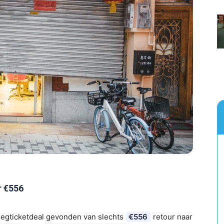
r €556
iegticketdeal gevonden van slechts
€556
retour naar