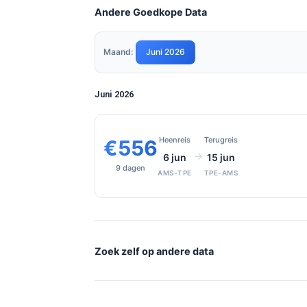
Andere Goedkope Data
Maand:
Juni 2026
Juni 2026
Heenreis
Terugreis
€556
→
6 jun
15 jun
9 dagen
AMS-TPE
TPE-AMS
Zoek zelf op andere data