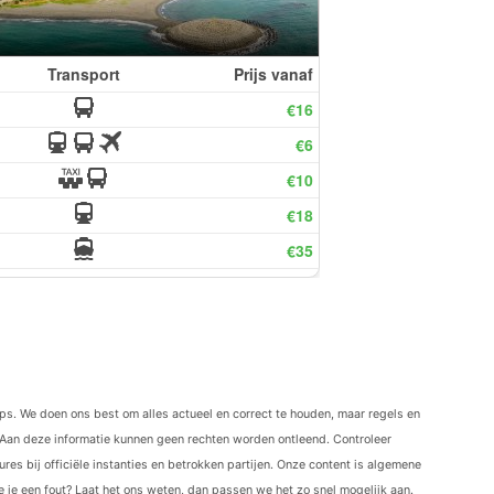
ips. We doen ons best om alles actueel en correct te houden, maar regels en
Aan deze informatie kunnen geen rechten worden ontleend. Controleer
res bij officiële instanties en betrokken partijen. Onze content is algemene
ie je een fout? Laat het ons weten, dan passen we het zo snel mogelijk aan.