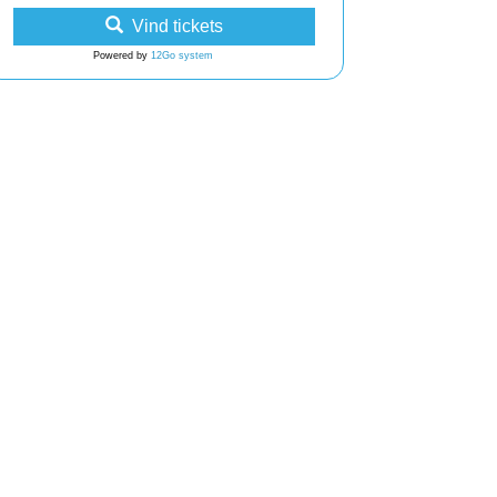
Vind tickets
Powered by
12Go system