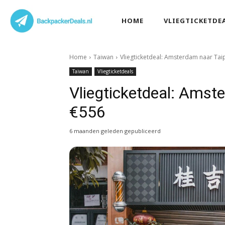
HOME
VLIEGTICKETDE
Home
Taiwan
Vliegticketdeal: Amsterdam naar Tai
Taiwan
Vliegticketdeals
Vliegticketdeal: Amst
€556
6 maanden geleden gepubliceerd