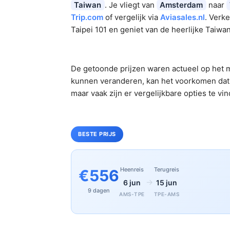
Taiwan
. Je vliegt van
Amsterdam
naar
Trip.com
of vergelijk via
Aviasales.nl
. Verk
Taipei 101 en geniet van de heerlijke Taiw
De getoonde prijzen waren actueel op het m
kunnen veranderen, kan het voorkomen dat 
maar vaak zijn er vergelijkbare opties te vi
BESTE PRIJS
Heenreis
Terugreis
€556
→
6 jun
15 jun
9 dagen
AMS-TPE
TPE-AMS