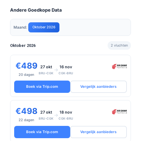
Andere Goedkope Data
Maand:
Oktober 2026
Oktober 2026
2 vluchten
€489
27 okt
16 nov
→
BRU-CGK
CGK-BRU
20 dagen
Boek via Trip.com
Vergelijk aanbieders
€498
27 okt
18 nov
→
BRU-CGK
CGK-BRU
22 dagen
Boek via Trip.com
Vergelijk aanbieders