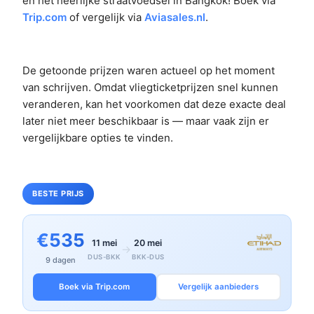
en het heerlijke straatvoedsel in Bangkok! Boek via
Trip.com
of vergelijk via
Aviasales.nl
.
De getoonde prijzen waren actueel op het moment
van schrijven. Omdat vliegticketprijzen snel kunnen
veranderen, kan het voorkomen dat deze exacte deal
later niet meer beschikbaar is — maar vaak zijn er
vergelijkbare opties te vinden.
BESTE PRIJS
€535
11 mei
20 mei
→
DUS-BKK
BKK-DUS
9 dagen
Boek via Trip.com
Vergelijk aanbieders