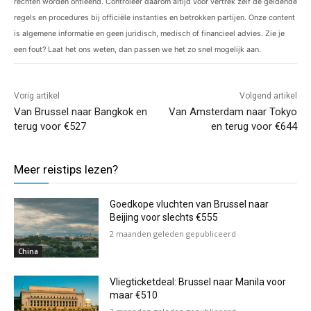
rechten worden ontleend. Controleer daarom altijd vóór vertrek zelf de geldende
regels en procedures bij officiële instanties en betrokken partijen. Onze content
is algemene informatie en geen juridisch, medisch of financieel advies. Zie je
een fout? Laat het ons weten, dan passen we het zo snel mogelijk aan.
Vorig artikel
Volgend artikel
Van Brussel naar Bangkok en
Van Amsterdam naar Tokyo
terug voor €527
en terug voor €644
Meer reistips lezen?
Goedkope vluchten van Brussel naar
Beijing voor slechts €555
2 maanden geleden gepubliceerd
China
Vliegticketdeal: Brussel naar Manila voor
maar €510