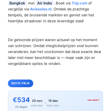
Bangkok
met
Air India
. Boek via
Trip.com
of
vergelijk via
Aviasales.nl
. Ontdek de prachtige
tempels, de bruisende markten en geniet van het
heerlijke straatvoer in deze levendige stad!
De getoonde prijzen waren actueel op het moment
van schrijven. Omdat vliegticketprijzen snel kunnen
veranderen, kan het voorkomen dat deze exacte deal
later niet meer beschikbaar is — maar vaak zijn er
vergelijkbare opties te vinden.
BESTE PRIJS
€534
25 nov
15 dec
→
AMS-BKK
BKK-AMS
20 dagen