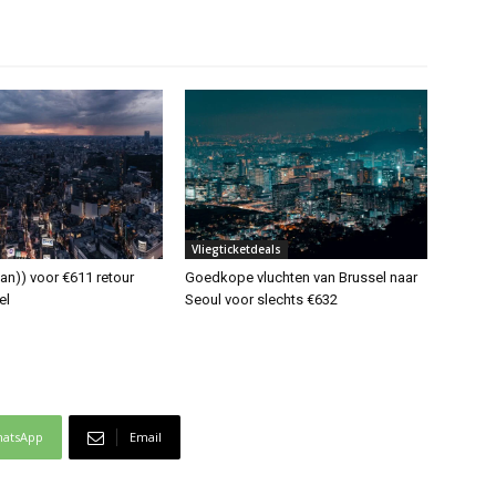
Vliegticketdeals
an)) voor €611 retour
Goedkope vluchten van Brussel naar
el
Seoul voor slechts €632
atsApp
Email