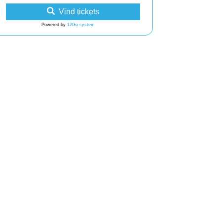
Vind tickets
Powered by
12Go system