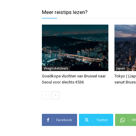
Meer reistips lezen?
Vliegticketdeals
Japan
Goedkope vluchten van Brussel naar
Tokyo ( (Jap
Seoul voor slechts €536
vanuit Bruss
Facebook
Twitter
Wh