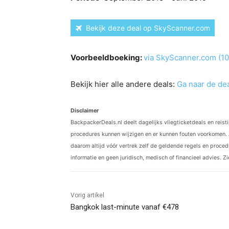
Bekijk deze deal op SkyScanner.com
Voorbeeldboeking:
via SkyScanner.com (1
Bekijk hier alle andere deals:
Ga naar de dea
Disclaimer
BackpackerDeals.nl deelt dagelijks vliegticketdeals en reist
procedures kunnen wijzigen en er kunnen fouten voorkomen. 
daarom altijd vóór vertrek zelf de geldende regels en procedu
informatie en geen juridisch, medisch of financieel advies. Z
Vorig artikel
Bangkok last-minute vanaf €478