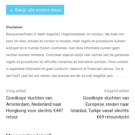
Bekijk alle andere deals
Disclaimer
BackpackerDeals.nl deelt dagelijks vliegticketdeals en reistips. We doen ons
best om alles actueel en correct te houden, maar regels en procedures kunnen
wijzigen en er kunnen fouten voorkomen. Aan deze informatie kunnen geen
rechten worden ontleend. Controleer daarom altijd vóór vertrek zelf de geldende
regels en procedures bij officiële instanties en betrokken partijen. Onze content
is algemene informatie en geen juridisch, medisch of financieel advies. Zie je
een fout? Laat het ons weten, dan passen we het zo snel mogelijk aan.
Vorig artikel
Volgend artikel
Goedkope vluchten van
Goedkope vluchten van
Amsterdam, Nederland naar
Europese steden naar
Hongkong voor slechts €447
Istanbul, Turkije vanaf slechts
retour
€69 retourvlucht