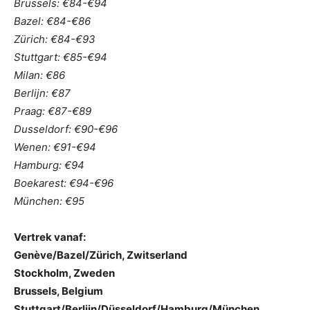
Brussels: €84-€94
Bazel: €84-€86
Zürich: €84-€93
Stuttgart: €85-€94
Milan: €86
Berlijn: €87
Praag: €87-€89
Dusseldorf: €90-€96
Wenen: €91-€94
Hamburg: €94
Boekarest: €94-€96
München: €95
Vertrek vanaf:
Genève/Bazel/Zürich, Zwitserland
Stockholm, Zweden
Brussels, Belgium
Stuttgart/Berlijn/Düsseldorf/Hamburg/München,