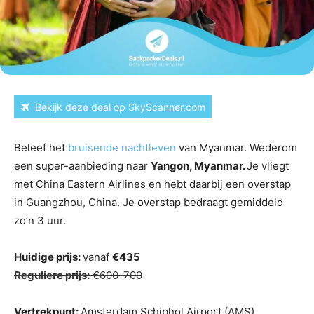
Bekijk deze deal op SkyScanner.com
Beleef het
bruisende nachtleven
van Myanmar. Wederom
een super-aanbieding naar
Yangon, Myanmar.
Je vliegt
met China Eastern Airlines en hebt daarbij een overstap
in Guangzhou, China. Je overstap bedraagt gemiddeld
zo’n 3 uur.
Huidige prijs:
vanaf
€435
Reguliere prijs:
€600-700
Vertrekpunt:
Amsterdam Schiphol Airport (AMS)