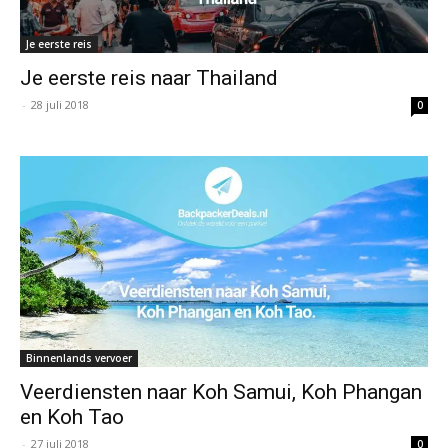
Je eerste reis
Je eerste reis naar Thailand
-
28 juli 2018
0
Binnenlands vervoer
Veerdiensten naar Koh Samui, Koh Phangan
en Koh Tao
-
27 juli 2018
0