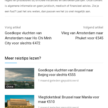
regels en procedures bij officiële instanties en betrokken partijen. Onze content
is algemene informatie en geen juridisch, medisch of financieel advies. Zie je
een fout? Laat het ons weten, dan passen we het zo snel mogelijk aan.
Vorig artikel
Volgend artikel
Goedkope vluchten van
Vlieg van Amsterdam naar
Amsterdam naar Ho Chi Minh
Phuket voor €545
City voor slechts €472
Meer reistips lezen?
Goedkope vluchten van Brussel naar
Beijing voor slechts €555
1 maand geleden gepubliceerd
China
Vliegticketdeal: Brussel naar Manila voor
maar €510
1 maand geleden gepubliceerd