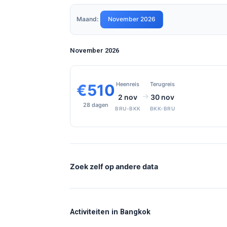
Maand:
November 2026
November 2026
Heenreis
Terugreis
€510
→
2 nov
30 nov
28 dagen
BRU-BKK
BKK-BRU
Zoek zelf op andere data
Activiteiten in Bangkok