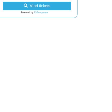
Vind tickets
Powered by
12Go system