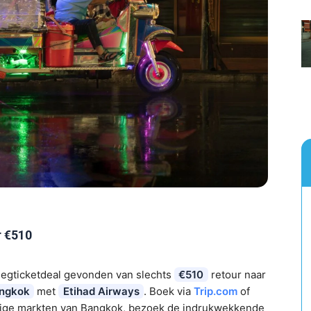
r €510
iegticketdeal gevonden van slechts
€510
retour naar
ngkok
met
Etihad Airways
. Boek via
Trip.com
of
dige markten van Bangkok, bezoek de indrukwekkende