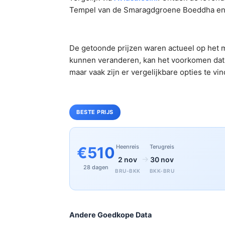
Tempel van de Smaragdgroene Boeddha en g
De getoonde prijzen waren actueel op het m
kunnen veranderen, kan het voorkomen dat 
maar vaak zijn er vergelijkbare opties te vi
BESTE PRIJS
Heenreis
Terugreis
€510
→
2 nov
30 nov
28 dagen
BRU-BKK
BKK-BRU
Andere Goedkope Data