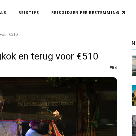
ALS
REISTIPS
REISGIDSEN PER BESTEMMING
 voor €510
N
kok en terug voor €510
0