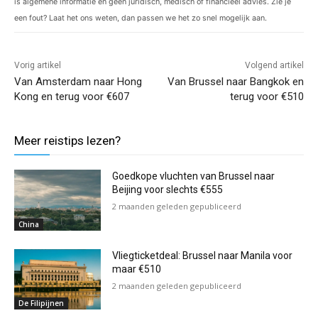
is algemene informatie en geen juridisch, medisch of financieel advies. Zie je
een fout? Laat het ons weten, dan passen we het zo snel mogelijk aan.
Vorig artikel
Volgend artikel
Van Amsterdam naar Hong
Van Brussel naar Bangkok en
Kong en terug voor €607
terug voor €510
Meer reistips lezen?
Goedkope vluchten van Brussel naar
Beijing voor slechts €555
2 maanden geleden gepubliceerd
China
Vliegticketdeal: Brussel naar Manila voor
maar €510
2 maanden geleden gepubliceerd
De Filipijnen