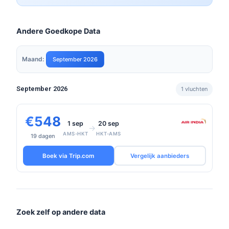
Andere Goedkope Data
Maand:
September 2026
September 2026
1 vluchten
€548
1 sep
20 sep
→
AMS-HKT
HKT-AMS
19 dagen
Boek via Trip.com
Vergelijk aanbieders
Zoek zelf op andere data