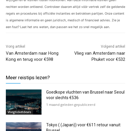
wijzigen en er kunnen fouten voorkomen. Aan deze informatie kunnen geen
rechten worden ontleend. Controleer daarom altijd vóór vertrek zelf de geldende
regels en procedures bij officiële instanties en betrokken partijen. Onze content
is algemene informatie en geen juridisch, medisch of financieel advies. Zie je
een fout? Laat het ons weten, dan passen we het zo snel mogelijk aan.
Vorig artikel
Volgend artikel
Van Amsterdam naar Hong
Vlieg van Amsterdam naar
Kong en terug voor €598
Phuket voor €532
Meer reistips lezen?
Goedkope vluchten van Brussel naar Seoul
voor slechts €536
1 maand geleden gepubliceerd
Vliegticketdeals
Tokyo ( (Japan)) voor €611 retour vanuit
Brussel