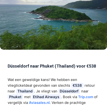
Düsseldorf naar Phuket (Thailand) voor €538
Wat een geweldige kans! We hebben een
vliegticketdeal gevonden van slechts
€538
retour
naar
Thailand
. Je vliegt van
Düsseldorf
naar
Phuket
met
Etihad Airways
. Boek via
Trip.com
of
vergelijk via
Aviasales.nl
. Verken de prachtige