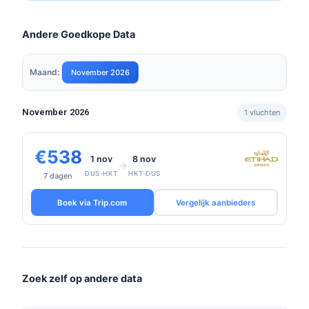
Andere Goedkope Data
Maand:
November 2026
November 2026
1 vluchten
€538
1 nov
8 nov
→
DUS-HKT
HKT-DUS
7 dagen
Boek via Trip.com
Vergelijk aanbieders
Zoek zelf op andere data