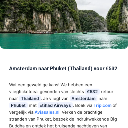
Amsterdam naar Phuket (Thailand) voor €532
Wat een geweldige kans! We hebben een
vliegticketdeal gevonden van slechts
€532
retour
naar
Thailand
. Je vliegt van
Amsterdam
naar
Phuket
met
Etihad Airways
. Boek via
Trip.com
of
vergelijk via
Aviasales.nl
. Verken de prachtige
stranden van Phuket, bezoek de indrukwekkende Big
Buddha en ontdek het bruisende nachtleven van