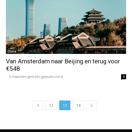
China
Van Amsterdam naar Beijing en terug voor
€548
-
5 maanden geleden gepubliceerd
0
12
13
14