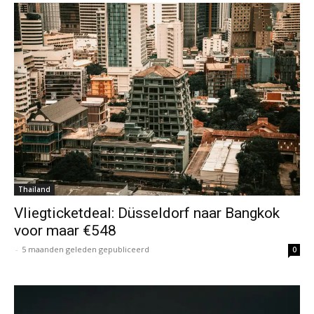
Thailand
Vliegticketdeal: Düsseldorf naar Bangkok
voor maar €548
-
5 maanden geleden gepubliceerd
0