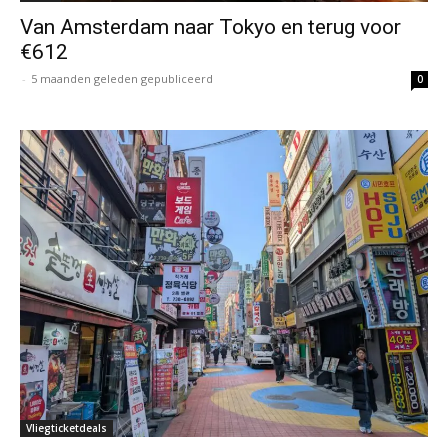
Van Amsterdam naar Tokyo en terug voor
€612
-
5 maanden geleden gepubliceerd
0
Vliegticketdeals